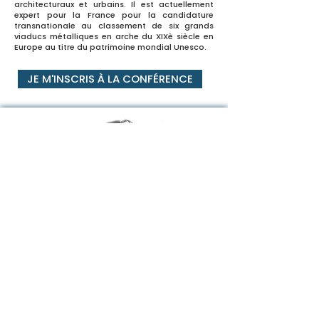
architecturaux et urbains. Il est actuellement
expert pour la France pour la candidature
transnationale au classement de six grands
viaducs métalliques en arche du XIXè siècle en
Europe au titre du patrimoine mondial Unesco.
JE M'INSCRIS À LA CONFÉRENCE
CONFÉRENCE
INAUGURALE AVEC
BERTRAND LEMOINE