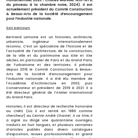
monumentale, 2023 ; Charles Marville,
1813-1879
,
du pinceau à la chambre noire, 2024). Il est
actuellement président du Comité Construction
& Beaux-Arts de la Société d’encouragement
pour l’industrie nationale.
Son parcours
Bertrand Lemoine est un historien, architecte,
urbaniste, ingénieur internationalement
reconnu. C’est un spécialiste de l'histoire et de
l'actualité de l'architecture, de la construction,
de la ville et du patrimoine aux XIXe et XXe
siècles, en particulier de Paris et du Grand Paris,
de l’urbanisme et des territoires. Il préside
depuis 2016 le Comité Construction & Beaux-
Arts de la Société d’encouragement pour
l’industrie nationale. Il a été élu membre de
l'Académie d'Architecture en 2002, puis
Conservateur et président de 2019 à 2021. Il a
été directeur général de l’Atelier international
du Grand Paris.
Historien, il est directeur de recherche honoraire
au CNRS (où il est rentré en 1980 comme
chercheur) au Centre André Chastel. A ce titre, il
a signé ou dirigé une quarantaine ouvrages,
traduits en huit langues, et plusieurs centaines
d’articles publiés dans divers catalogues
d'exposition, revues professionnelles et grand