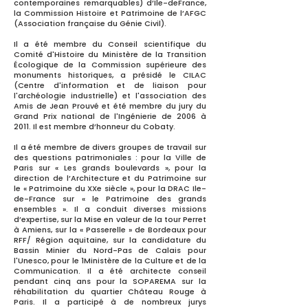
contemporaines remarquables) d’Ile-deFrance,
la Commission Histoire et Patrimoine de l’AFGC
(Association française du Génie Civil).
Il a été membre du Conseil scientifique du
Comité d'Histoire du Ministère de la Transition
Écologique de la Commission supérieure des
monuments historiques, a présidé le CILAC
(Centre d'information et de liaison pour
l'archéologie industrielle) et l'association des
Amis de Jean Prouvé et été membre du jury du
Grand Prix national de l'Ingénierie de 2006 à
2011. Il est membre d’honneur du Cobaty.
Il a été membre de divers groupes de travail sur
des questions patrimoniales : pour la Ville de
Paris sur « Les grands boulevards », pour la
direction de l’Architecture et du Patrimoine sur
le « Patrimoine du XXe siècle », pour la DRAC Ile-
de-France sur « le Patrimoine des grands
ensembles ». Il a conduit diverses missions
d’expertise, sur la Mise en valeur de la tour Perret
à Amiens, sur la « Passerelle » de Bordeaux pour
RFF/ Région aquitaine, sur la candidature du
Bassin Minier du Nord-Pas de Calais pour
l'Unesco, pour le 1Ministère de la Culture et de la
Communication. Il a été architecte conseil
pendant cinq ans pour la SOPAREMA sur la
réhabilitation du quartier Château Rouge à
Paris. Il a participé à de nombreux jurys