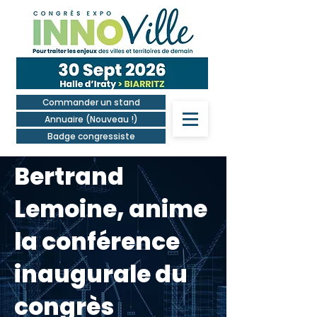
Commander un stand
Annuaire (Nouveau !)
Badge congressiste
Bertrand
Lemoine, anime
la conférence
inaugurale du
congrès