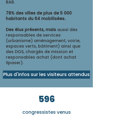
BAB.
78% des villes de plus de 5 000
habitants du 64 mobilisées.
Des élus présents, mais
aussi des
responsables de services
(urbanisme) aménagement, voirie,
espaces verts, bâtiment) ainsi que
des DGS, chargés de mission et
responsables achat (dont achat
Spaser).
Plus d'infos sur les visiteurs attendus
596
congressistes venus