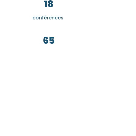
18
conférences
65
exposants
42
innovations présentées
10
starts up présentes